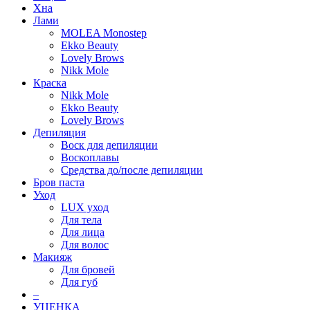
Хна
Лами
MOLEA Monostep
Ekko Beauty
Lovely Brows
Nikk Mole
Краска
Nikk Mole
Ekko Beauty
Lovely Brows
Депиляция
Воск для депиляции
Воскоплавы
Средства до/после депиляции
Бров паста
Уход
LUX уход
Для тела
Для лица
Для волос
Макияж
Для бровей
Для губ
–
УЦЕНКА