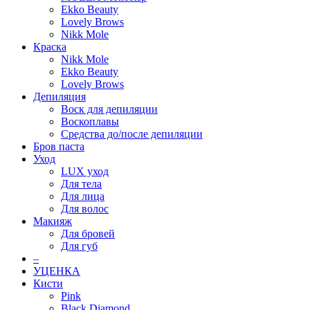
Ekko Beauty
Lovely Brows
Nikk Mole
Краска
Nikk Mole
Ekko Beauty
Lovely Brows
Депиляция
Воск для депиляции
Воскоплавы
Средства до/после депиляции
Бров паста
Уход
LUX уход
Для тела
Для лица
Для волос
Макияж
Для бровей
Для губ
–
УЦЕНКА
Кисти
Pink
Black Diamond