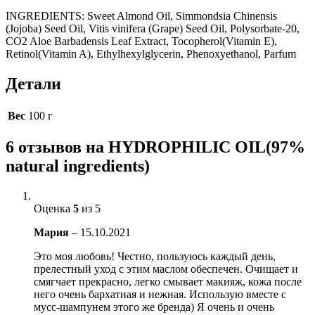
INGREDIENTS: Sweet Almond Oil, Simmondsia Chinensis
(Jojoba) Seed Oil, Vitis vinifera (Grape) Seed Oil, Polysorbate-20,
CO2 Aloe Barbadensis Leaf Extract, Tocopherol(Vitamin Е),
Retinol(Vitamin A), Ethylhexylglycerin, Phenoxyethanol, Parfum
Детали
Вес
100 г
6 отзывов на
HYDROPHILIC OIL(97%
natural ingredients)
Оценка
5
из 5
Мария
–
15.10.2021
Это моя любовь! Честно, пользуюсь каждый день,
прелестный уход с этим маслом обеспечен. Очищает и
смягчает прекрасно, легко смывает макияж, кожа после
него очень бархатная и нежная. Использую вместе с
мусс-шампунем этого же бренда) Я очень и очень