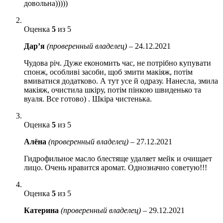
довольна)))))
Оценка
5
из 5
Дар’я
(проверенный владелец)
–
24.12.2021
Чудова річ. Дуже економить час, не потрібно купувати
спонж, особливі засоби, щоб змити макіяж, потім
вмиватися додатково. А тут усе й одразу. Нанесла, змила
макіяж, очистила шкіру, потім пінкою швиденько та
вуаля. Все готово) . Шкіра чистенька.
Оценка
5
из 5
Алёна
(проверенный владелец)
–
27.12.2021
Гидрофильное масло блестяще удаляет мейк и очищает
лицо. Очень нравится аромат. Однозначно советую!!!
Оценка
5
из 5
Катерина
(проверенный владелец)
–
29.12.2021