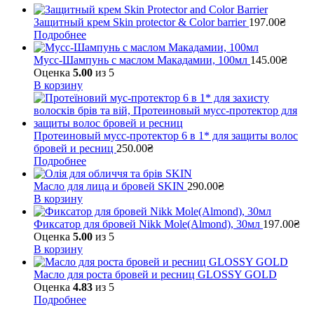
Защитный крем Skin protector & Color barrier
197.00
₴
Подробнее
Мусс-Шампунь с маслом Макадамии, 100мл
145.00
₴
Оценка
5.00
из 5
В корзину
Протеиновый мусс-протектор 6 в 1* для защиты волос
бровей и ресниц
250.00
₴
Подробнее
Масло для лица и бровей SKIN
290.00
₴
В корзину
Фиксатор для бровей Nikk Mole(Almond), 30мл
197.00
₴
Оценка
5.00
из 5
В корзину
Масло для роста бровей и ресниц GLOSSY GOLD
Оценка
4.83
из 5
Подробнее