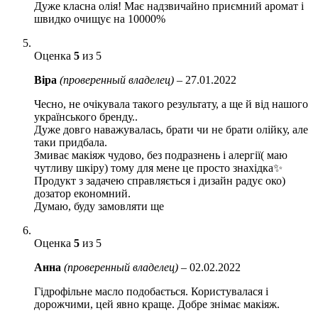
Дуже класна олія! Має надзвичайно приємний аромат і
швидко очищує на 10000%
Оценка
5
из 5
Віра
(проверенный владелец)
–
27.01.2022
Чесно, не очікувала такого результату, а ще й від нашого
українського бренду..
Дуже довго наважувалась, брати чи не брати олійку, але
таки придбала.
Змиває макіяж чудово, без подразнень і алергії( маю
чутливу шкіру) тому для мене це просто знахідка✨
Продукт з задачею справляється і дизайн радує око)
дозатор економний.
Думаю, буду замовляти ще
Оценка
5
из 5
Анна
(проверенный владелец)
–
02.02.2022
Гідрофільне масло подобається. Користувалася і
дорожчими, цей явно краще. Добре знімає макіяж.